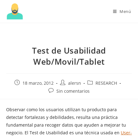
Menú
Test de Usabilidad
Web/Movil/Tablet
Publicación
Autor
Categoría
18 marzo, 2012
alersn
RESEARCH
de
de
de
Comentarios
Sin comentarios
la
la
la
de
entrada:
entrada:
entrada:
la
Observar como los usuarios utilizan tu producto para
entrada:
detectar fortalezas y debilidades, resulta una práctica
fundamental para recoger datos que ayuden a mejorar tu
negocio. El Test de Usabilidad es una técnica usada en
User-