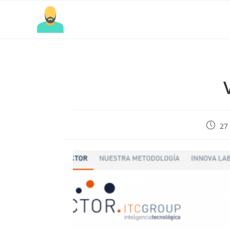
Public
27
de
la
entrad