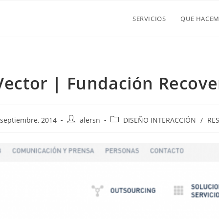
SERVICIOS
QUE HACE
Vector | Fundación Recove
ación
Autor
Categoría
 septiembre, 2014
alersn
DISEÑO INTERACCIÓN
/
RE
de
de
la
la
a:
entrada:
entrada: