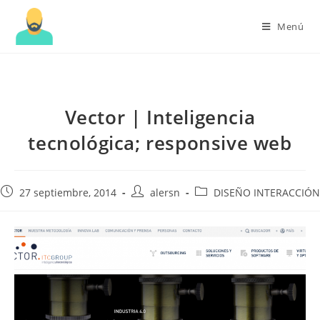
Menú
Vector | Inteligencia
tecnológica; responsive web
Publicación
Autor
Categoría
27 septiembre, 2014
alersn
DISEÑO INTERACCIÓN
de
de
de
la
la
la
entrada:
entrada:
entrada: