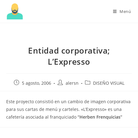
Menú
Entidad corporativa;
L’Expresso
Publicación
Autor
Categoría
5 agosto, 2006
alersn
DISEÑO VISUAL
de
de
de
la
la
la
Este proyecto consistió en un cambio de imagen corporativa
entrada:
entrada:
entrada:
para sus cartas de menú y carteles. «L’Expresso» es una
cafetería asociada al franquiciado
“Herben Frenquicias”