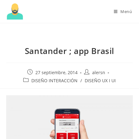
Menú
Santander ; app Brasil
Publicación
Autor
27 septiembre, 2014
alersn
de
de
Categoría
DISEÑO INTERACCIÓN
/
DISEÑO UX I UI
la
la
de
entrada:
entrada:
la
entrada: