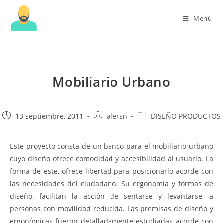
Menú
Mobiliario Urbano
Publicación
Autor
Categoría
13 septiembre, 2011
alersn
DISEÑO PRODUCTOS
de
de
de
la
la
la
Este proyecto consta de un banco para el mobiliario urbano
entrada:
entrada:
entrada:
cuyo diseño ofrece comodidad y accesibilidad al usuario. La
forma de este, ofrece libertad para posicionarlo acorde con
las necesidades del ciudadano. Su ergonomía y formas de
diseño, facilitan la acción de sentarse y levantarse, a
personas con movilidad reducida. Las premisas de diseño y
ergonómicas fueron detalladamente estudiadas acorde con