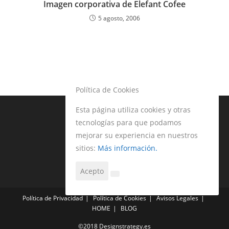
Imagen corporativa de Elefant Cofee
5 agosto, 2006
Política de Cookies
Esta página utiliza cookies y otras
tecnologías para que podamos
mejorar su experiencia en nuestros
sitios:
Más información.
Acepto
Política de Privacidad
Política de Cookies
Avisos Legales
HOME
BLOG
©2018 Designstrategy.es