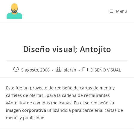
Menú
Diseño visual; Antojito
Publicación
Autor
Categoría
5 agosto, 2006
alersn
DISEÑO VISUAL
de
de
de
la
la
la
Este fue un proyecto de rediseño de cartas de menú y
entrada:
entrada:
entrada:
carteles de ofertas , para la cadena de restaurantes
«Antojito» de comidas mejicanas. En el se rediseñó su
imagen corporativa
utilizándola para carcelería, cartas de
menú, y publicidad.